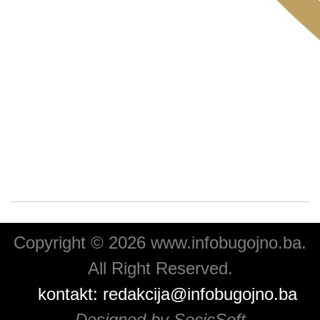
Copyright © 2026 www.infobugojno.ba.
All Right Reserved.
kontakt:
redakcija@infobugojno.ba
Designed by SecicSoft