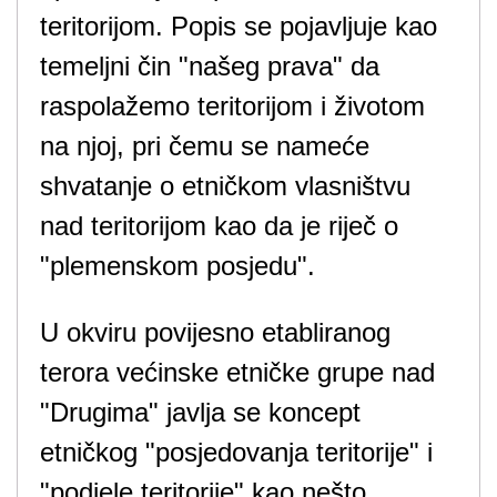
teritorijom. Popis se pojavljuje kao
temeljni čin "našeg prava" da
raspolažemo teritorijom i životom
na njoj, pri čemu se nameće
shvatanje o etničkom vlasništvu
nad teritorijom kao da je riječ o
"plemenskom posjedu".
U okviru povijesno etabliranog
terora većinske etničke grupe nad
"Drugima" javlja se koncept
etničkog "posjedovanja teritorije" i
"podjele teritorije" kao nešto