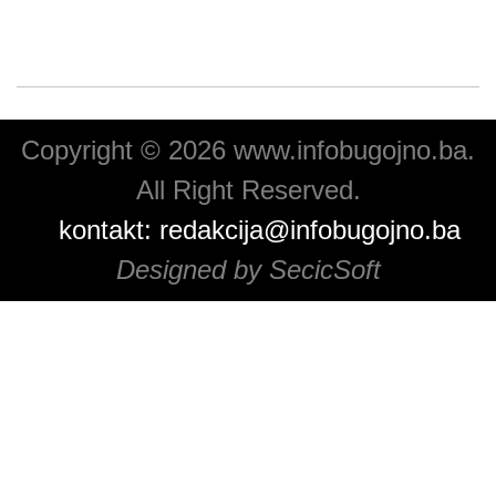
Copyright © 2026 www.infobugojno.ba.
All Right Reserved.
kontakt:
redakcija@infobugojno.ba
Designed by SecicSoft