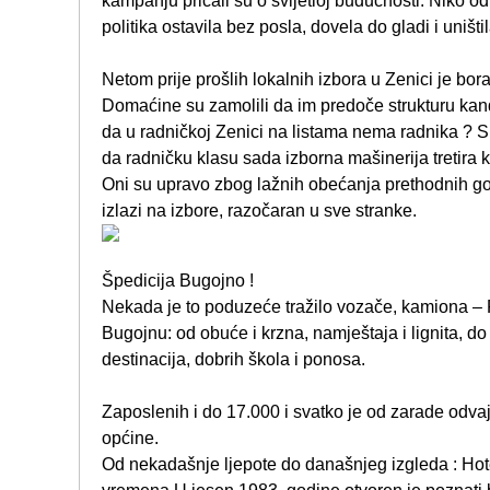
kampanju pričali su o svijetloj budućnosti. Niko o
politika ostavila bez posla, dovela do gladi i uništi
Netom prije prošlih lokalnih izbora u Zenici je bo
Domaćine su zamolili da im predoče strukturu kandi
da u radničkoj Zenici na listama nema radnika ? S
da radničku klasu sada izborna mašinerija tretira
Oni su upravo zbog lažnih obećanja prethodnih god
izlazi na izbore, razočaran u sve stranke.
Špedicija Bugojno !
Nekada je to poduzeće tražilo vozače, kamiona – RA
Bugojnu: od obuće i krzna, namještaja i lignita, do R
destinacija, dobrih škola i ponosa.
Zaposlenih i do 17.000 i svatko je od zarade odva
općine.
Od nekadašnje ljepote do današnjeg izgleda : Hot