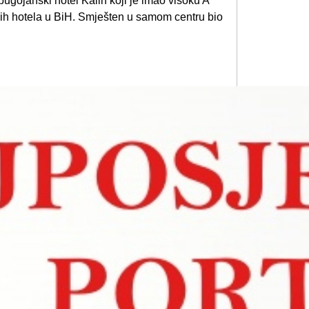
ugojanski hotel Kalin koji je imao visoku A
nijih hotela u BiH. Smješten u samom centru bio