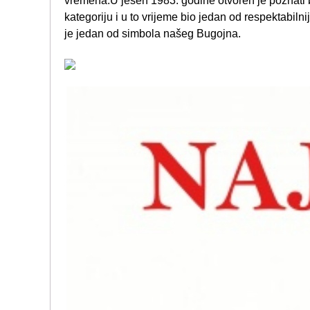
vremena.U jesen 1983. godine otvoren je poznati b
kategoriju i u to vrijeme bio jedan od respektabil
je jedan od simbola našeg Bugojna.