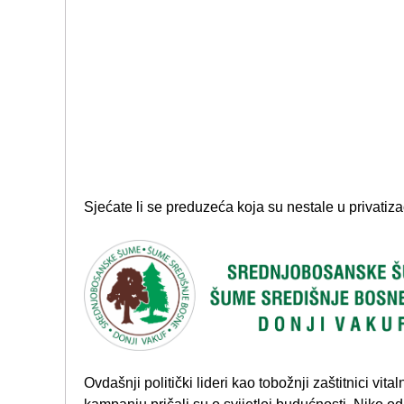
Sjećate li se preduzeća koja su nestale u privatiza
Ovdašnji politički lideri kao tobožnji zaštitnici vit