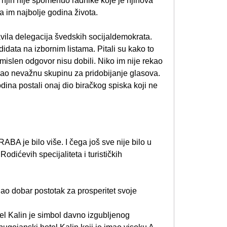
d njih nije spomenuo radnike koje je njihova
la im najbolje godina života.
ravila delegacija švedskih socijaldemokrata.
data na izbornim listama. Pitali su kako to
mislen odgovor nisu dobili. Niko im nije rekao
 kao nevažnu skupinu za pridobijanje glasova.
ina postali onaj dio biračkog spiska koji ne
BA je bilo više. I čega još sve nije bilo u
odićevih specijaliteta i turističkih
jao dobar postotak za prosperitet svoje
el Kalin je simbol davno izgubljenog