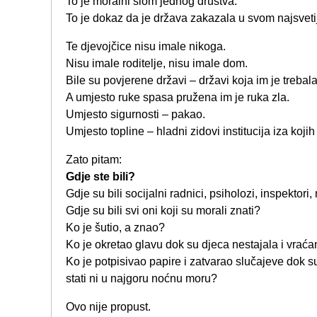
To je moralni slom jednog društva.
To je dokaz da je država zakazala u svom najsvetij
Te djevojčice nisu imale nikoga.
Nisu imale roditelje, nisu imale dom.
Bile su povjerene državi – državi koja im je trebala 
A umjesto ruke spasa pružena im je ruka zla.
Umjesto sigurnosti – pakao.
Umjesto topline – hladni zidovi institucija iza kojih
Zato pitam:
Gdje ste bili?
Gdje su bili socijalni radnici, psiholozi, inspektori,
Gdje su bili svi oni koji su morali znati?
Ko je šutio, a znao?
Ko je okretao glavu dok su djeca nestajala i vrać
Ko je potpisivao papire i zatvarao slučajeve dok s
stati ni u najgoru noćnu moru?
Ovo nije propust.