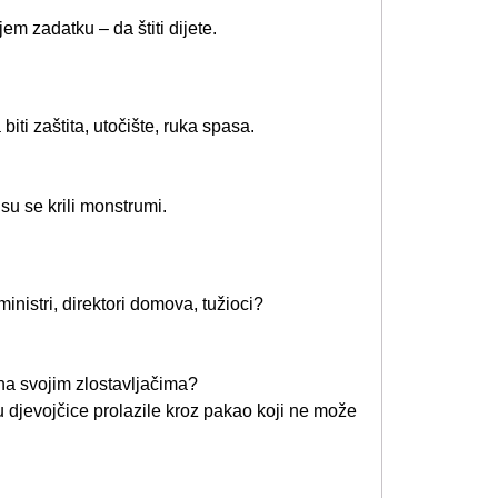
em zadatku – da štiti dijete.
biti zaštita, utočište, ruka spasa.
 su se krili monstrumi.
 ministri, direktori domova, tužioci?
ana svojim zlostavljačima?
u djevojčice prolazile kroz pakao koji ne može