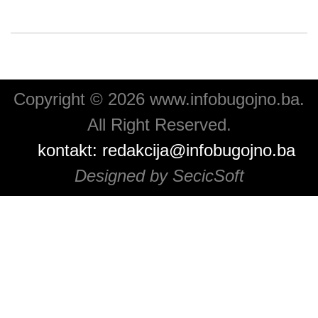
Copyright © 2026 www.infobugojno.ba.
All Right Reserved.
kontakt:
redakcija@infobugojno.ba
Designed by SecicSoft