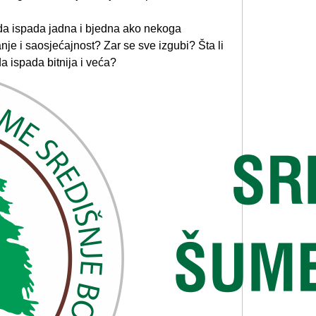
da ispada jadna i bjedna ako nekoga
nje i saosjećajnost? Zar se sve izgubi? Šta li
da ispada bitnija i veća?