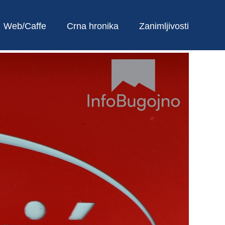
Web/Caffe
Crna hronika
Zanimljivosti