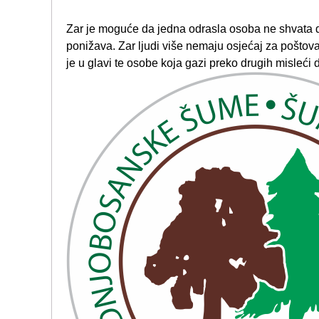
Zar je moguće da jedna odrasla osoba ne shvata 
ponižava. Zar ljudi više nemaju osjećaj za poštova
je u glavi te osobe koja gazi preko drugih misleći 