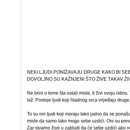
NEKI LJUDI PONIŽAVAJU DRUGE KAKO BI SEBE
DOVOLJNO SU KAŽNJENI ŠTO ŽIVE TAKAV ŽI
Ne brini o tome šta ostali misle, ti živi svoju istinu
laž. Postoje ljudi koji hladnog srca vrijeđaju druge
To su oni ljudi koji moraju tako jadno da se ponaša
misle da samo tako mogu sebe uzdići. Oni su previše
Zar stvarno žive u zabludi da će sebe uzdići ako n