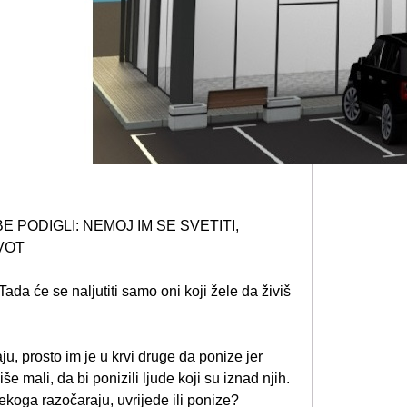
 PODIGLI: NEMOJ IM SE SVETITI,
VOT
. Tada će se naljutiti samo oni koji žele da živiš
.
ju, prosto im je u krvi druge da ponize jer
 mali, da bi ponizili ljude koji su iznad njih.
ekoga razočaraju, uvrijede ili ponize?