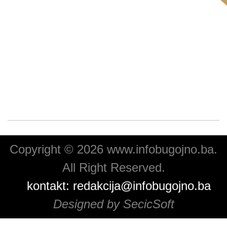
Copyright © 2026 www.infobugojno.ba.
All Right Reserved.
kontakt:
redakcija@infobugojno.ba
Designed by SecicSoft