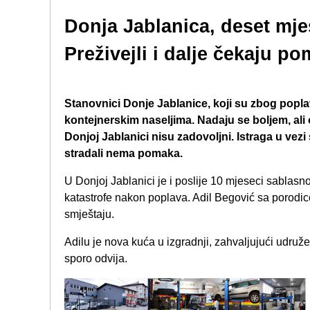
Donja Jablanica, deset mje
Preživejli i dalje čekaju p
Stanovnici Donje Jablanice, koji su zbog popla
kontejnerskim naseljima. Nadaju se boljem, ali o
Donjoj Jablanici nisu zadovoljni. Istraga u ve
stradali nema pomaka.
U Donjoj Jablanici je i poslije 10 mjeseci sablas
katastrofe nakon poplava. Adil Begović sa porodi
smještaju.
Adilu je nova kuća u izgradnji, zahvaljujući udru
sporo odvija.