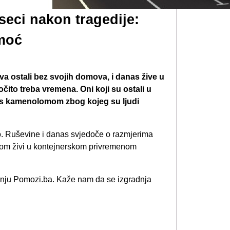
seci nakon tragedije:
omoć
va ostali bez svojih domova, i danas žive u
čito treba vremena. Oni koji su ostali u
zi s kamenolomom zbog kojeg su ljudi
no. Ruševine i danas svjedoče o razmjerima
com živi u kontejnerskom privremenom
ženju Pomozi.ba. Kaže nam da se izgradnja