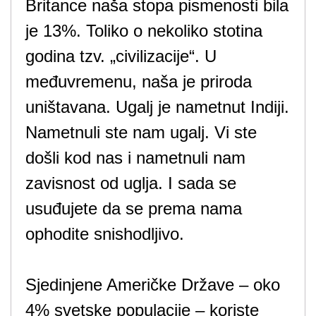
Britance naša stopa pismenosti bila
je 13%. Toliko o nekoliko stotina
godina tzv. „civilizacije“. U
međuvremenu, naša je priroda
uništavana. Ugalj je nametnut Indiji.
Nametnuli ste nam ugalj. Vi ste
došli kod nas i nametnuli nam
zavisnost od uglja. I sada se
usuđujete da se prema nama
ophodite snishodljivo.
Sjedinjene Američke Države – oko
4% svetske populacije – koriste