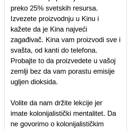
preko 25% svetskih resursa.
Izvezete proizvodnju u Kinu i
kažete da je Kina najveći
zagađivač. Kina vam proizvodi sve i
svašta, od kanti do telefona.
Probajte to da proizvedete u vašoj
zemlji bez da vam porastu emisije
ugljen dioksida.
Volite da nam držite lekcije jer
imate kolonijalistički mentalitet. Da
ne govorimo o kolonijalističkim