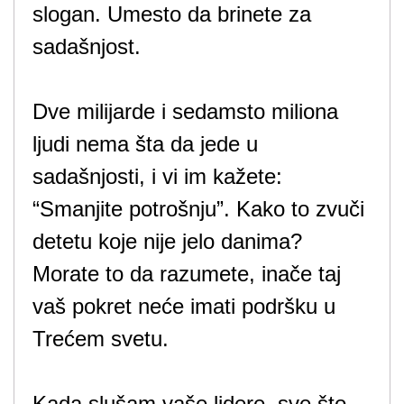
slogan. Umesto da brinete za
sadašnjost.
Dve milijarde i sedamsto miliona
ljudi nema šta da jede u
sadašnjosti, i vi im kažete:
“Smanjite potrošnju”. Kako to zvuči
detetu koje nije jelo danima?
Morate to da razumete, inače taj
vaš pokret neće imati podršku u
Trećem svetu.
Kada slušam vaše lidere, sve što