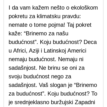
I da vam kažem nešto o ekološkom
pokretu za klimatsku pravdu:
nemate o tome pojma! Taj pokret
kaže: “Brinemo za našu
budućnost”. Koju budućnost? Deca
u Africi, Aziji i Latinskoj Americi
nemaju budućnost. Nemaju ni
sadašnjost. Ne brinu se oni za
svoju budućnost nego za
sadašnjost. Vaš slogan je “Brinemo
za budućnost”. Koju budućnost? To
je srednjeklasno buržujski Zapadni