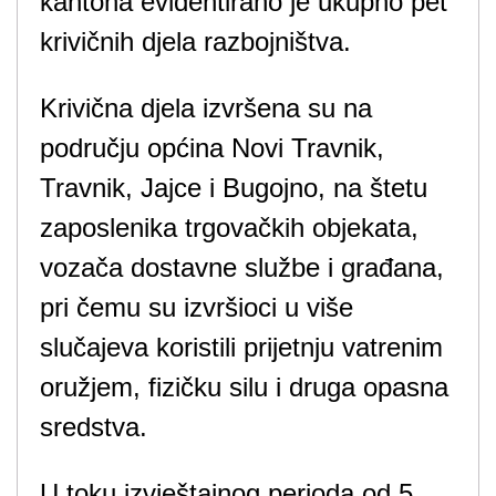
kantona evidentirano je ukupno pet
krivičnih djela razbojništva.
Krivična djela izvršena su na
području općina Novi Travnik,
Travnik, Jajce i Bugojno, na štetu
zaposlenika trgovačkih objekata,
vozača dostavne službe i građana,
pri čemu su izvršioci u više
slučajeva koristili prijetnju vatrenim
oružjem, fizičku silu i druga opasna
sredstva.
U toku izvještajnog perioda od 5