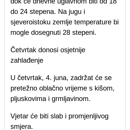
dok će dnevne uglavnom biti od 18
do 24 stepena. Na jugu i
sjeveroistoku zemlje temperature bi
mogle dosegnuti 28 stepeni.
Četvrtak donosi osjetnije
zahlađenje
U četvrtak, 4. juna, zadržat će se
pretežno oblačno vrijeme s kišom,
pljuskovima i grmljavinom.
Vjetar će biti slab i promjenljivog
smjera.