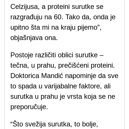
Celzijusa, a proteini surutke se
razgrađuju na 60. Tako da, onda je
upitno šta mi na kraju pijemo”,
objašnjava ona.
Postoje različiti oblici surutke –
tečna, u prahu, prečišćeni proteini.
Doktorica Mandić napominje da sve
to spada u varijabalne faktore, ali
surutka u prahu je vrsta koja se ne
preporučuje.
“Što svežija surutka, to bolje,