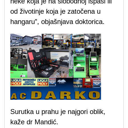
neke koja je na slobodnoj ispaši ili
od životinje koja je zatočena u
hangaru”, objašnjava doktorica.
Surutka u prahu je najgori oblik,
kaže dr Mandić.