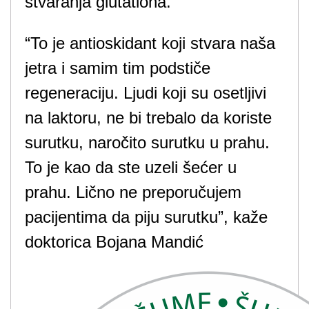
stvaranja glutationa.
“To je antioskidant koji stvara naša
jetra i samim tim podstiče
regeneraciju. Ljudi koji su osetljivi
na laktoru, ne bi trebalo da koriste
surutku, naročito surutku u prahu.
To je kao da ste uzeli šećer u
prahu. Lično ne preporučujem
pacijentima da piju surutku”, kaže
doktorica Bojana Mandić