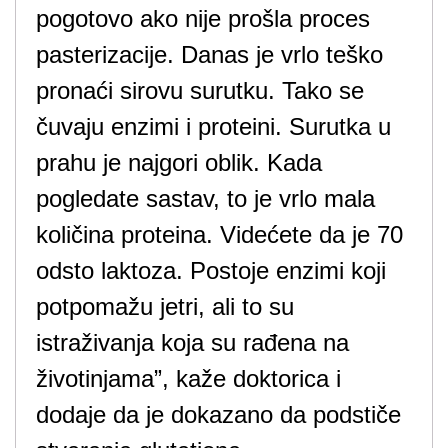
pogotovo ako nije prošla proces
pasterizacije. Danas je vrlo teško
pronaći sirovu surutku. Tako se
čuvaju enzimi i proteini. Surutka u
prahu je najgori oblik. Kada
pogledate sastav, to je vrlo mala
količina proteina. Videćete da je 70
odsto laktoza. Postoje enzimi koji
potpomažu jetri, ali to su
istraživanja koja su rađena na
životinjama”, kaže doktorica i
dodaje da je dokazano da podstiče