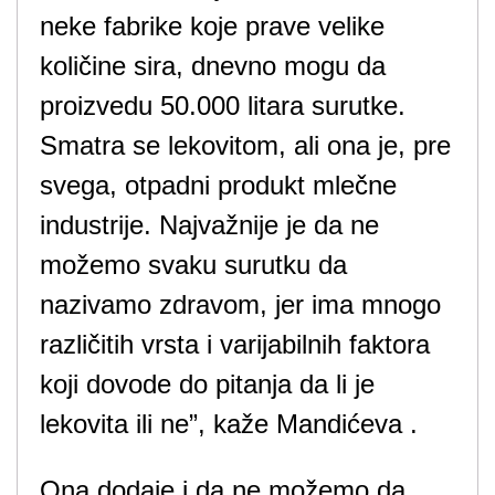
neke fabrike koje prave velike
količine sira, dnevno mogu da
proizvedu 50.000 litara surutke.
Smatra se lekovitom, ali ona je, pre
svega, otpadni produkt mlečne
industrije. Najvažnije je da ne
možemo svaku surutku da
nazivamo zdravom, jer ima mnogo
različitih vrsta i varijabilnih faktora
koji dovode do pitanja da li je
lekovita ili ne”, kaže Mandićeva .
Ona dodaje i da ne možemo da