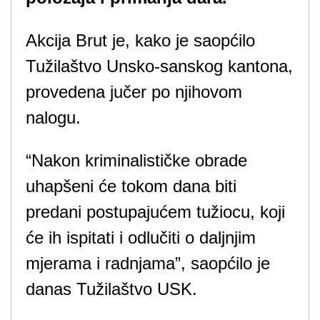
Akcija Brut je, kako je saopćilo
Tužilaštvo Unsko-sanskog kantona,
provedena jučer po njihovom
nalogu.
“Nakon kriminalističke obrade
uhapšeni će tokom dana biti
predani postupajućem tužiocu, koji
će ih ispitati i odlučiti o daljnjim
mjerama i radnjama”, saopćilo je
danas Tužilaštvo USK.