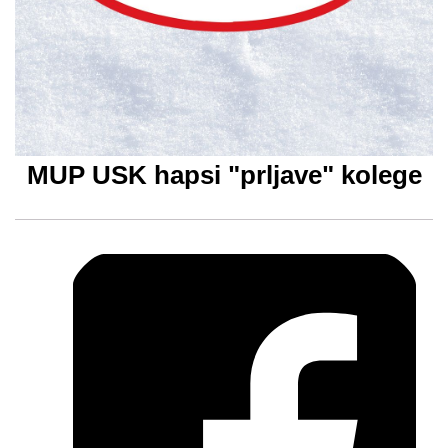
MUP USK hapsi "prljave" kolege