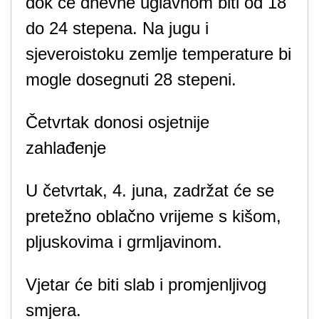
dok će dnevne uglavnom biti od 18
do 24 stepena. Na jugu i
sjeveroistoku zemlje temperature bi
mogle dosegnuti 28 stepeni.
Četvrtak donosi osjetnije
zahlađenje
U četvrtak, 4. juna, zadržat će se
pretežno oblačno vrijeme s kišom,
pljuskovima i grmljavinom.
Vjetar će biti slab i promjenljivog
smjera.