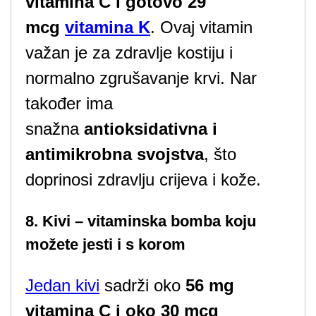
vitamina C i gotovo 29
mcg
vitamina K
. Ovaj vitamin
važan je za zdravlje kostiju i
normalno zgrušavanje krvi. Nar
također ima
snažna
antioksidativna i
antimikrobna svojstva
, što
doprinosi zdravlju crijeva i kože.
8. Kivi – vitaminska bomba koju
možete jesti i s korom
Jedan kivi
sadrži oko
56 mg
vitamina C i oko 30 mcg