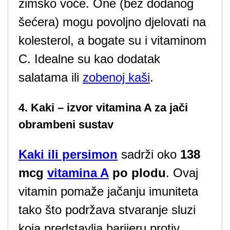
zimsko voće. One (bez dodanog
šećera) mogu povoljno djelovati na
kolesterol, a bogate su i vitaminom
C. Idealne su kao dodatak
salatama ili
zobenoj kaši
.
4. Kaki – izvor vitamina A za jači
obrambeni sustav
Kaki ili persimon
sadrži oko
138
mcg
vitamina A
po plodu
. Ovaj
vitamin pomaže jačanju imuniteta
tako što podržava stvaranje sluzi
koja predstavlja barijeru protiv