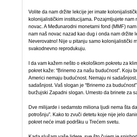
Volite da nam držite lekcije jer imate kolonijalisti
kolonijalističkim institucijama. Pozajmljujete nam
novac. A Međunarodni monetarni fond (MMF) nam 
nam naš novac nazad kao dug i onda nam držite le
Neverovatno! Nije u pitanju samo kolonijalistički me
svakodnevno reprodukuju.
I da vam kažem nešto o ekološkom pokretu za kli
pokret kaže: “Brinemo za našu budućnost”. Koju bud
Americi nemaju budućnost. Nemaju ni sadašnjost.
sadašnjost. Vaš slogan je “Brinemo za budućnost”
buržujski Zapadni slogan. Umesto da brinete za s
Dve milijarde i sedamsto miliona ljudi nema šta da 
potrošnju”. Kako to zvuči detetu koje nije jelo da
pokret neće imati podršku u Trećem svetu.
Kada slušam vaše lidere, sve što čujem je snishod