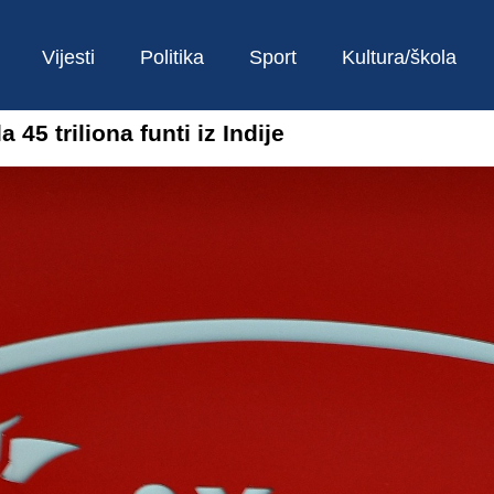
Vijesti
Politika
Sport
Kultura/škola
 45 triliona funti iz Indije