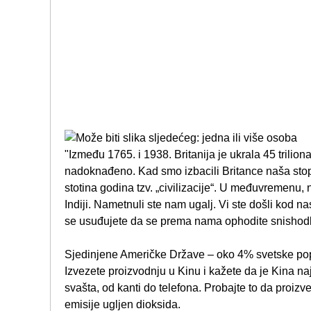
"Između 1765. i 1938. Britanija je ukrala 45 triliona
nadoknađeno. Kad smo izbacili Britance naša stopa
stotina godina tzv. „civilizacije“. U međuvremenu,
Indiji. Nametnuli ste nam ugalj. Vi ste došli kod n
se usuđujete da se prema nama ophodite snishodl
Sjedinjene Američke Države – oko 4% svetske popu
Izvezete proizvodnju u Kinu i kažete da je Kina na
svašta, od kanti do telefona. Probajte to da proiz
emisije ugljen dioksida.