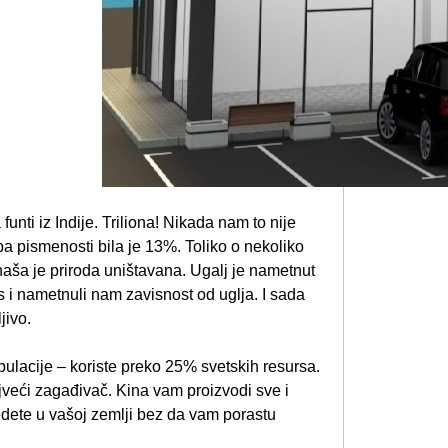
 funti iz Indije. Triliona! Nikada nam to nije
 pismenosti bila je 13%. Toliko o nekoliko
 naša je priroda uništavana. Ugalj je nametnut
as i nametnuli nam zavisnost od uglja. I sada
jivo.
lacije – koriste preko 25% svetskih resursa.
jveći zagađivač. Kina vam proizvodi sve i
vedete u vašoj zemlji bez da vam porastu