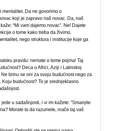
čki mentalitet. Da ne govorimo o
 novac koji je zapravo naš novac. Da, naš
kaže: “Mi vam dajemo novac”. Ne! Dajete
kcije o tome kako treba da živimo.
ntalitet, nego struktura i institucije koje ga
matsku pravdu: nemate o tome pojma! Taj
ućnost? Deca u Africi, Aziji i Latinskoj
 Ne brinu se oni za svoju budućnost nego za
. Koju budućnost? To je srednjeklasno
adašnjost.
jede u sadašnjosti, i vi im kažete: “Smanjite
nima? Morate to da razumete, inače taj vaš
ljivost. Ophodili ste se prema nama