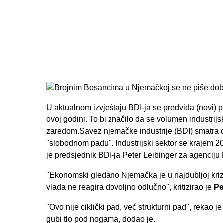
U aktualnom izvještaju BDI-ja se predviđa (novi) p
ovoj godini. To bi značilo da se volumen industrij
zaredom.Savez njemačke industrije (BDI) smatra 
"slobodnom padu". Industrijski sektor se krajem 
je predsjednik BDI-ja Peter Leibinger za agenciju
"Ekonomski gledano Njemačka je u najdubljoj kri
vlada ne reagira dovoljno odlučno", kritizirao je
Pe
"Ovo nije ciklički pad, već strukturni pad", rekao 
gubi tlo pod nogama, dodao je.