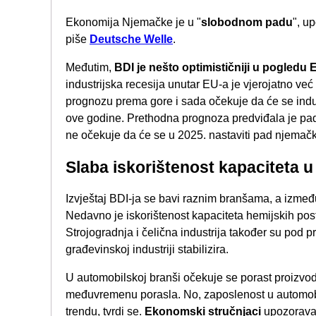
Ekonomija Njemačke je u "
slobodnom padu
", u
piše
Deutsche Welle
.
Međutim,
BDI je nešto optimističniji u pogledu
industrijska recesija unutar EU-a je vjerojatno već
prognozu prema gore i sada očekuje da će se indu
ove godine. Prethodna prognoza predviđala je pad 
ne očekuje da će se u 2025. nastaviti pad njemač
Slaba iskorištenost kapaciteta u 
Izvještaj BDI-ja se bavi raznim branšama, a između
Nedavno je iskorištenost kapaciteta hemijskih post
Strojogradnja i čelična industrija također su pod pr
građevinskoj industriji stabilizira.
U automobilskoj branši očekuje se porast proizvodn
međuvremenu porasla. No, zaposlenost u automobils
trendu, tvrdi se.
Ekonomski stručnjaci
upozoravaj