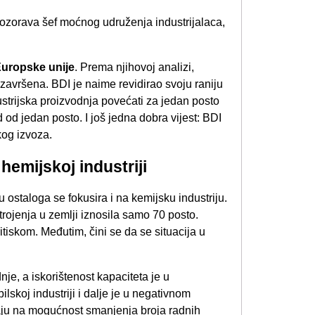
pozorava šef moćnog udruženja industrijalaca,
 Europske unije
. Prema njihovoj analizi,
 završena. BDI je naime revidirao svoju raniju
strijska proizvodnja povećati za jedan posto
od jedan posto. I još jedna dobra vijest: BDI
kog izvoza.
hemijskoj industriji
 ostaloga se fokusira i na kemijsku industriju.
rojenja u zemlji iznosila samo 70 posto.
itiskom. Međutim, čini se da se situacija u
je, a iskorištenost kapaciteta je u
koj industriji i dalje je u negativnom
u na mogućnost smanjenja broja radnih