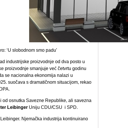
ad industrijske proizvodnje od dva posto u
ske proizvodnje smanjuje već četvrtu godinu
da se nacionalna ekonomija nalazi u
2025. suočava s dramatičnom situacijom, rekao
 DPA.
zi od osnutka Savezne Republike, ali savezna
ter Leibinger
Uniju CDU/CSU i SPD.
je Leibinger. Njemačka industrija kontinuirano