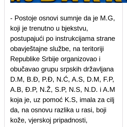
- Postoje osnovi sumnje da je M.G,
koji je trenutno u bjekstvu,
postupajući po instrukcijama strane
obavještajne službe, na teritoriji
Republike Srbije organizovao i
obučavao grupu srpskih državljana
D.M, B.Đ, P.Đ, N.Ć, A.S, D.M, F.P,
A.B, Đ.P, N.Ž, S.P, N.S, N.D. i A.M
koja je, uz pomoć K.S, imala za cilj
da, na osnovu razlika u rasi, boji
kože, vjerskoj pripadnosti,