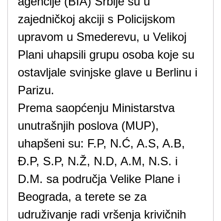
agencije (BIA) Srbije su u
zajedničkoj akciji s Policijskom
upravom u Smederevu, u Velikoj
Plani uhapsili grupu osoba koje su
ostavljale svinjske glave u Berlinu i
Parizu.
Prema saopćenju Ministarstva
unutrašnjih poslova (MUP),
uhapšeni su: F.P, N.Ć, A.S, A.B,
Đ.P, S.P, N.Ž, N.D, A.M, N.S. i
D.M. sa područja Velike Plane i
Beograda, a terete se za
udruživanje radi vršenja krivičnih