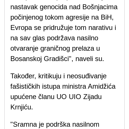
nastavak genocida nad Bošnjacima
počinjenog tokom agresije na BiH,
Evropa se pridružuje tom narativu i
na sav glas podržava nasilno
otvaranje graničnog prelaza u
Bosanskoj Gradišci", naveli su.
Također, kritikuju i neosuđivanje
fašističkih istupa ministra Amidžića
upućene članu UO UIO Zijadu
Krnjiću.
"Sramna je podrška nasilnom