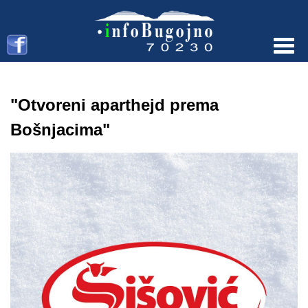
Menu
"Otvoreni aparthejd prema
Bošnjacima"