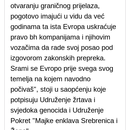
otvaranju graničnog prijelaza,
pogotovo imajući u vidu da već
godinama ta ista Evropa uskraćuje
pravo bh kompanijama i njihovim
vozačima da rade svoj posao pod
izgovorom zakonskih prepreka.
Srami se Evropo prije svega svog
temelja na kojem navodno
počivaš", stoji u saopćenju koje
potpisuju Udruženje žrtava i
svjedoka genocida i Udruženje
Pokret "Majke enklava Srebrenica i