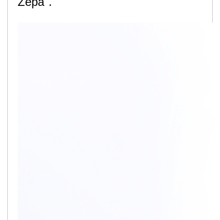
Žepa".