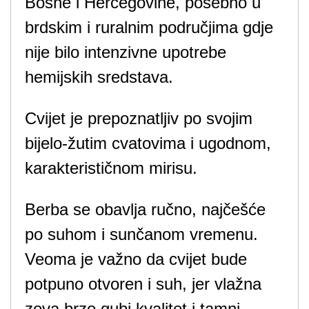
Bosne i Hercegovine, posebno u
brdskim i ruralnim područjima gdje
nije bilo intenzivne upotrebe
hemijskih sredstava.
Cvijet je prepoznatljiv po svojim
bijelo-žutim cvatovima i ugodnom,
karakterističnom mirisu.
Berba se obavlja ručno, najčešće
po suhom i sunčanom vremenu.
Veoma je važno da cvijet bude
potpuno otvoren i suh, jer vlažna
zova brzo gubi kvalitet i tamni