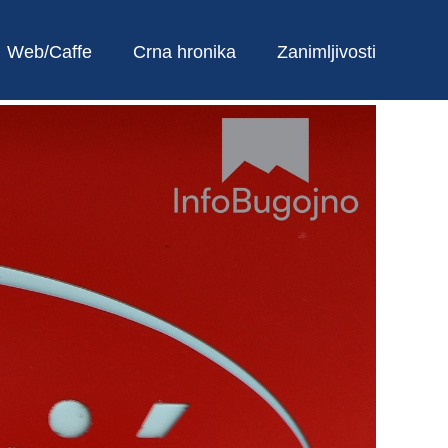
Web/Caffe
Crna hronika
Zanimljivosti