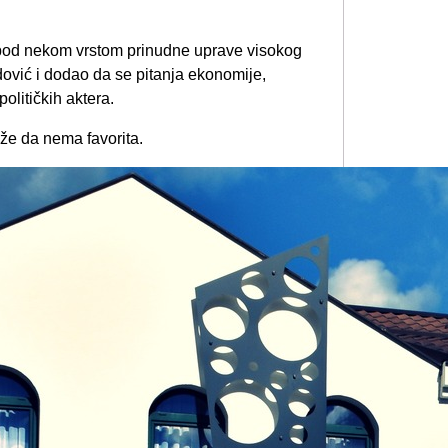
e pod nekom vrstom prinudne uprave visokog
dović i dodao da se pitanja ekonomije,
olitičkih aktera.
že da nema favorita.