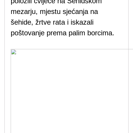
položili cvijeće na Šehidskom
mezarju, mjestu sjećanja na
šehide, žrtve rata i iskazali
poštovanje prema palim borcima.