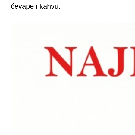
ćevape i kahvu.