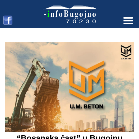
Menu
“Bosanska čast” u Bugojnu