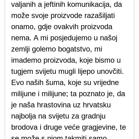
valjanih a jeftinih komunikacija, da
može svoje proizvode razašiljati
onamo, gdje ovakvih proizvoda
nema. A mi posjedujemo u našoj
zemlji golemo bogatstvo, mi
imademo proizvoda, koje bismo u
tugjem svijetu mugli lijepo unovčiti.
Evo naših šuma, koje su vrijedne
milijune i milijune; ta poznato je, da
je naša hrastovina uz hrvatsku
najbolja na svijetu za gradnju
brodova i druge veće gragjevine, te
se može s njom takmiti samo