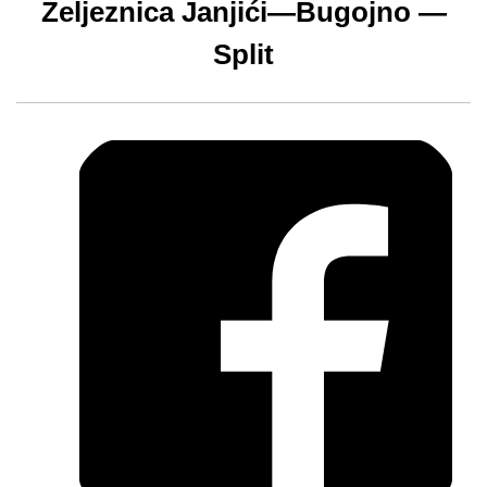
Željeznica Janjići—Bugojno —
Split