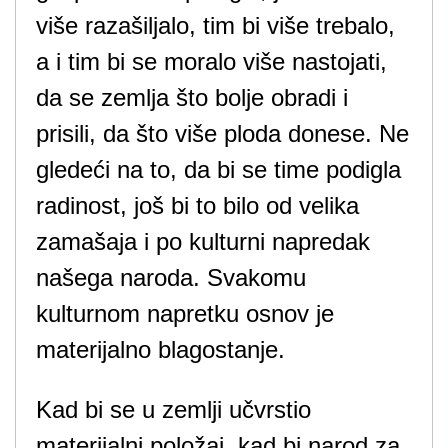
više razašiljalo, tim bi više trebalo,
a i tim bi se moralo više nastojati,
da se zemlja što bolje obradi i
prisili, da što više ploda donese. Ne
gledeći na to, da bi se time podigla
radinost, još bi to bilo od velika
zamašaja i po kulturni napredak
našega naroda. Svakomu
kulturnom napretku osnov je
materijalno blagostanje.
Kad bi se u zemlji učvrstio
materijalni položaj, kad bi narod za