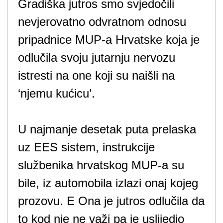
Gradiška jutros smo svjedočili
nevjerovatno odvratnom odnosu
pripadnice MUP-a Hrvatske koja je
odlučila svoju jutarnju nervozu
istresti na one koji su naišli na
‘njemu kućicu’.
U najmanje desetak puta prelaska
uz EES sistem, instrukcije
službenika hrvatskog MUP-a su
bile, iz automobila izlazi onaj kojeg
prozovu. E Ona je jutros odlučila da
to kod nje ne važi pa je uslijedio