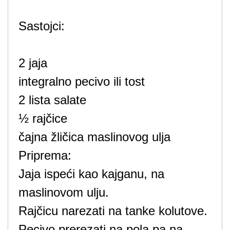
Sastojci:
2 jaja
integralno pecivo ili tost
2 lista salate
½ rajčice
čajna žličica maslinovog ulja
Priprema:
Jaja ispeći kao kajganu, na
maslinovom ulju.
Rajčicu narezati na tanke kolutove.
Pecivo prerezati na pola pa na