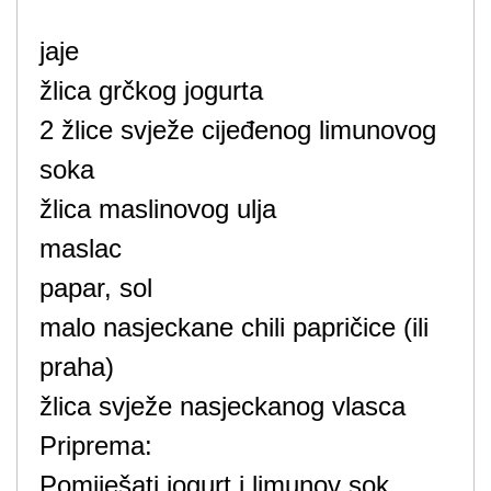
jaje
žlica grčkog jogurta
2 žlice svježe cijeđenog limunovog
soka
žlica maslinovog ulja
maslac
papar, sol
malo nasjeckane chili papričice (ili
praha)
žlica svježe nasjeckanog vlasca
Priprema:
Pomiješati jogurt i limunov sok,