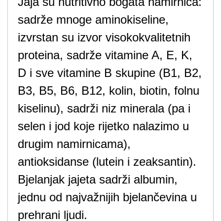
Jaja su nutritivno bogata namirnica:
sadrže mnoge aminokiseline,
izvrstan su izvor visokokvalitetnih
proteina, sadrže vitamine A, E, K,
D i sve vitamine B skupine (B1, B2,
B3, B5, B6, B12, kolin, biotin, folnu
kiselinu), sadrži niz minerala (pa i
selen i jod koje rijetko nalazimo u
drugim namirnicama),
antioksidanse (lutein i zeaksantin).
Bjelanjak jajeta sadrži albumin,
jednu od najvažnijih bjelančevina u
prehrani ljudi.