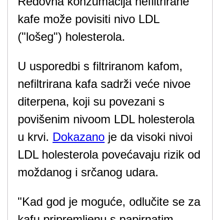
Redovna konzumacija nefiltrirane
kafe može povisiti nivo LDL
("lošeg") holesterola.
U usporedbi s filtriranom kafom,
nefiltrirana kafa sadrži veće nivoe
diterpena, koji su povezani s
povišenim nivoom LDL holesterola
u krvi.
Dokazano
je da visoki nivoi
LDL holesterola povećavaju rizik od
moždanog i srčanog udara.
"Kad god je moguće, odlučite se za
kafu pripremljenu s papirnatim