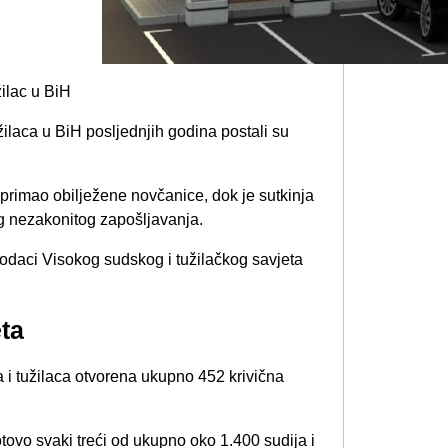
žilaca u BiH posljednjih godina postali su
primao obilježene novčanice, dok je sutkinja
 nezakonitog zapošljavanja.
 podaci Visokog sudskog i tužilačkog savjeta
ta
a i tužilaca otvorena ukupno 452 krivična
tovo svaki treći od ukupno oko 1.400 sudija i