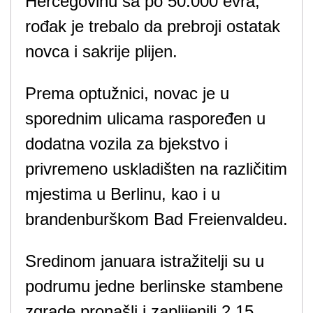
Hercegovinu sa po 50.000 evra,
rođak je trebalo da prebroji ostatak
novca i sakrije plijen.
Prema optužnici, novac je u
sporednim ulicama raspoređen u
dodatna vozila za bjekstvo i
privremeno uskladišten na različitim
mjestima u Berlinu, kao i u
brandenburškom Bad Freienvaldeu.
Sredinom januara istražitelji su u
podrumu jedne berlinske stambene
zgrade pronašli i zaplijenili 2,15