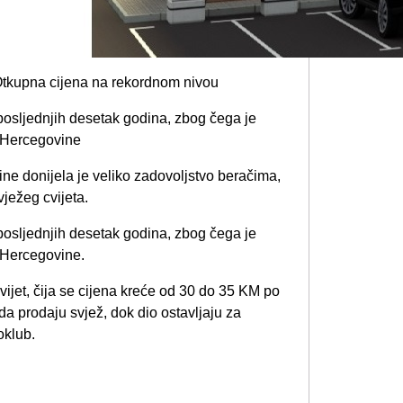
 posljednjih desetak godina, zbog čega je
i Hercegovine
ne donijela je veliko zadovoljstvo beračima,
vježeg cvijeta.
 posljednjih desetak godina, zbog čega je
 Hercegovine.
vijet, čija se cijena kreće od 30 do 35 KM po
a prodaju svjež, dok dio ostavljaju za
oklub.