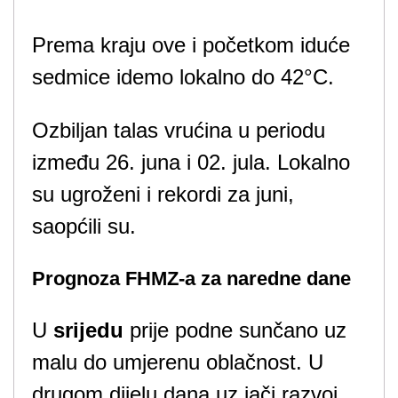
Prema kraju ove i početkom iduće
sedmice idemo lokalno do 42°C.
Ozbiljan talas vrućina u periodu
između 26. juna i 02. jula. Lokalno
su ugroženi i rekordi za juni,
saopćili su.
Prognoza FHMZ-a za naredne dane
U
srijedu
prije podne sunčano uz
malu do umjerenu oblačnost. U
drugom dijelu dana uz jači razvoj